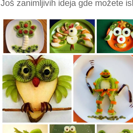
Još zanimljivih ideja gde možete isk