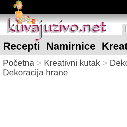
kuvajuzivo.net
kuvajuzivo.net
Recepti
Namirnice
Kreat
Početna
>
Kreativni kutak
>
Deko
Dekoracija hrane