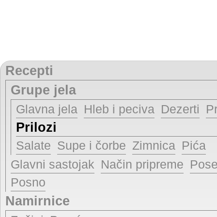
Recepti
Grupe jela
Glavna jela
Hleb i peciva
Dezerti
P
Prilozi
Salate
Supe i čorbe
Zimnica
Pića
Glavni sastojak
Način pripreme
Pose
Posno
Namirnice