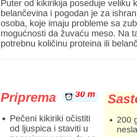
Puter od kikirikija poseduje veliku k
belančevina i pogodan je za ishranu
osoba, koje imaju probleme sa zubi
mogućnosti da žuvaću meso. Na ta
potrebnu količinu proteina ili belan
30 m
Priprema
Sast
Pečeni kikiriki očistiti
200 
od ljuspica i staviti u
nesla