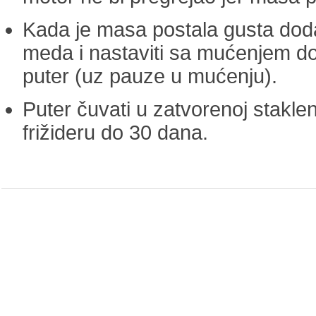
Kada je masa postala gusta doda
meda i nastaviti sa mućenjem do
puter (uz pauze u mućenju).
Puter čuvati u zatvorenoj stakle
frižideru do 30 dana.