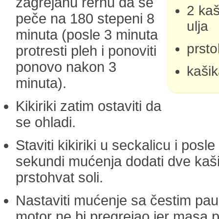
zagrejanu rernu da se
2 ka
peče na 180 stepeni 8
ulja
minuta (posle 3 minuta
prsto
protresti pleh i ponoviti
ponovo nakon 3
kaši
minuta).
Kikiriki zatim ostaviti da
se ohladi.
Staviti kikiriki u seckalicu i posl
sekundi mućenja dodati dve kašik
prstohvat soli.
Nastaviti mućenje sa čestim pa
motor ne bi pregrejao jer masa p