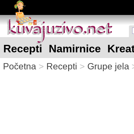
kuvajuzivo.net
kuvajuzivo.net
Recepti
Namirnice
Kreat
Početna
>
Recepti
>
Grupe jela