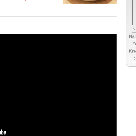
N
Nam
Z
Kre
D