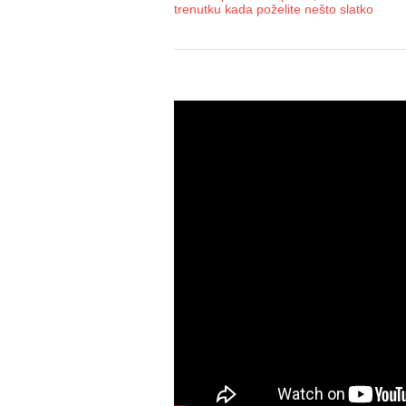
trenutku kada poželite nešto slatko