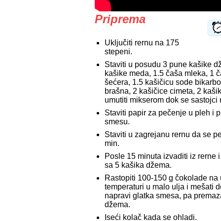
Priprema
Uključiti rernu na 175
stepeni.
Staviti u posudu 3 pune kašike d
kašike meda, 1.5 čaša mleka, 1 
šećera, 1.5 kašičicu sode bikarb
brašna, 2 kašičice cimeta, 2 kašik
umutiti mikserom dok se sastojci 
Staviti papir za pečenje u pleh i p
smesu.
Staviti u zagrejanu rernu da se p
min.
Posle 15 minuta izvaditi iz rerne 
sa 5 kašika džema.
Rastopiti 100-150 g čokolade na
temperaturi u malo ulja i mešati 
napravi glatka smesa, pa premaza
džema.
Iseći kolač kada se ohladi.