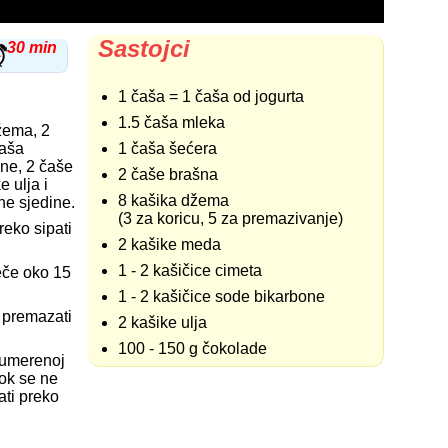
Sastojci
30 min
1 čaša = 1 čaša od jogurta
1.5 čaša mleka
žema, 2
čaša
1 čaša šećera
one, 2 čaše
2 čaše brašna
e ulja i
8 kašika džema
ne sjedine.
(3 za koricu, 5 za premazivanje)
reko sipati
2 kašike meda
1 - 2 kašičice cimeta
eče oko 15
1 - 2 kašičice sode bikarbone
i premazati
2 kašike ulja
100 - 150 g čokolade
 umerenoj
dok se ne
ti preko