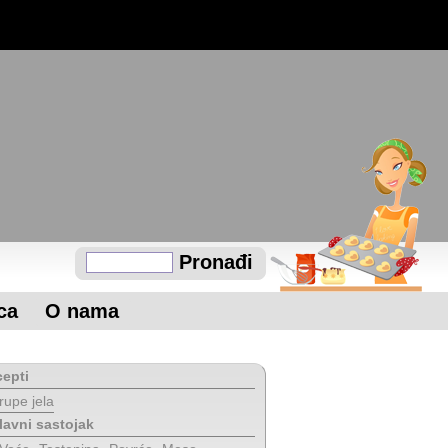
Pronađi
ca
O nama
epti
rupe jela
lavni sastojak